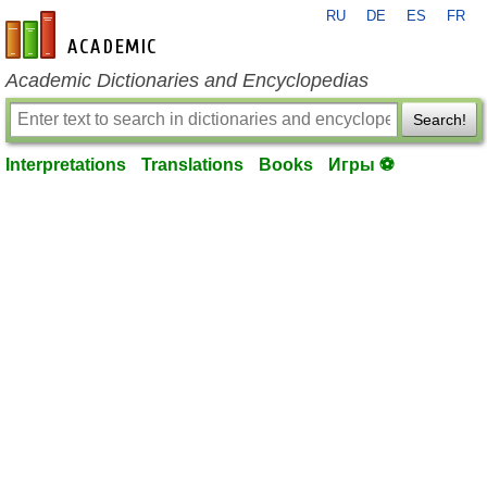
RU
DE
ES
FR
en-academic.com
Academic Dictionaries and Encyclopedias
Search!
Interpretations
Translations
Books
Игры ⚽