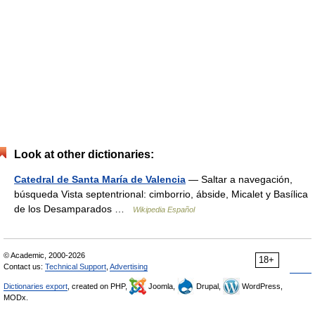
Look at other dictionaries:
Catedral de Santa María de Valencia
— Saltar a navegación,
búsqueda Vista septentrional: cimborrio, ábside, Micalet y Basílica
de los Desamparados …
Wikipedia Español
© Academic, 2000-2026
18+
Contact us:
Technical Support
,
Advertising
Dictionaries export
, created on PHP,
Joomla,
Drupal,
WordPress,
MODx.