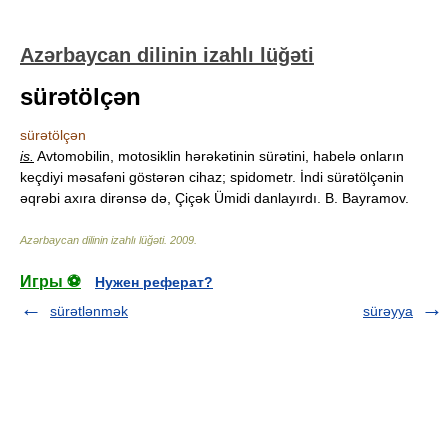
Azərbaycan dilinin izahlı lüğəti
sürətölçən
sürətölçən
is.
Avtomobilin, motosiklin hərəkətinin sürətini, habelə onların
keçdiyi məsafəni göstərən cihaz; spidometr. İndi sürətölçənin
əqrəbi axıra dirənsə də, Çiçək Ümidi danlayırdı. B. Bayramov.
Azərbaycan dilinin izahlı lüğəti
.
2009
.
Игры ⚽
Нужен реферат?
sürətlənmək
sürəyya